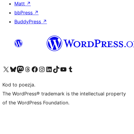
Matt
↗
bbPress
↗
BuddyPress
↗
Odwiedź nasze konto X (dawniej Twitter)
Odwiedź nasze konto Bluesky
Odwiedź nasze konto na Mastodoncie
Odwiedź naszego Threadsa
Odwiedź naszego Facebooka
Odwiedź nasze konto na Instagramie
Odwiedź nasze konto na LinkedIn
Odwiedź naszego TikToka
Odwiedź nasz kanał YouTube
Odwiedź naszego Tumblra
Kod to poezja.
The WordPress® trademark is the intellectual property
of the WordPress Foundation.