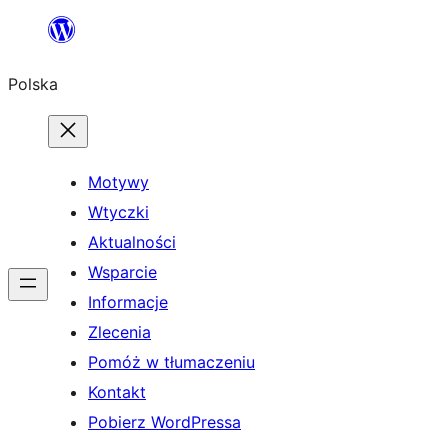
Przejdź
do
Polska
treści
Motywy
Wtyczki
Aktualności
Wsparcie
Informacje
Zlecenia
Pomóż w tłumaczeniu
Kontakt
Pobierz WordPressa