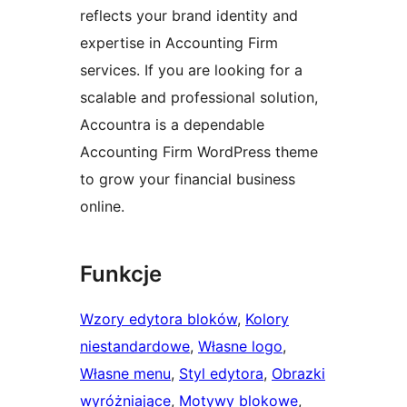
reflects your brand identity and
expertise in Accounting Firm
services. If you are looking for a
scalable and professional solution,
Accountra is a dependable
Accounting Firm WordPress theme
to grow your financial business
online.
Funkcje
Wzory edytora bloków
, 
Kolory
niestandardowe
, 
Własne logo
, 
Własne menu
, 
Styl edytora
, 
Obrazki
wyróżniające
, 
Motywy blokowe
, 