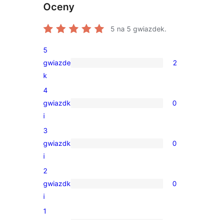
Oceny
5
na 5 gwiazdek.
5
gwiazde
2
2
k
recenzje
4
5-
gwiazdk
0
gwiazdkowe
0
i
recenzji
3
4-
gwiazdk
0
gwiazdkowych
0
i
recenzji
2
3-
gwiazdk
0
gwiazdkowych
0
i
recenzji
1
2-