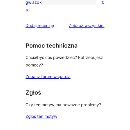
gwiazdk
0
gwiazdkowych
0
a
recenzji
1-
recenzje
Dodaj recenzję
Zobacz wszystkie
.
gwiazdkowych
Pomoc techniczna
Chciałbyś coś powiedzieć? Potrzebujesz
pomocy?
Zobacz forum wsparcia
Zgłoś
Czy ten motyw ma poważne problemy?
Zgłoś ten motyw