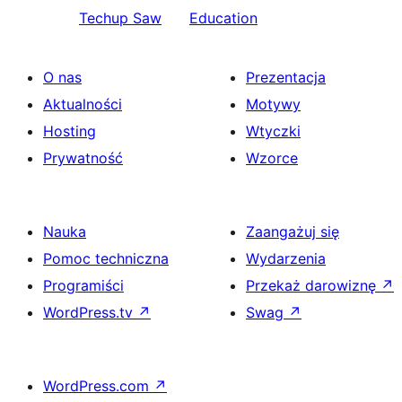
Techup Saw
Education
O nas
Prezentacja
Aktualności
Motywy
Hosting
Wtyczki
Prywatność
Wzorce
Nauka
Zaangażuj się
Pomoc techniczna
Wydarzenia
Programiści
Przekaż darowiznę
↗
WordPress.tv
↗
Swag
↗
WordPress.com
↗