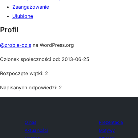
Zaangażowanie
Ulubione
Profil
@zrobie-dzis
na WordPress.org
Członek społeczności od: 2013-06-25
Rozpoczęte wątki: 2
Napisanych odpowiedzi: 2
O nas
Prezentacja
Aktualności
Motywy