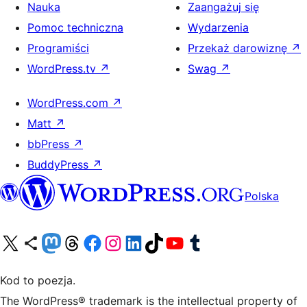
Nauka
Zaangażuj się
Pomoc techniczna
Wydarzenia
Programiści
Przekaż darowiznę
↗
WordPress.tv
↗
Swag
↗
WordPress.com
↗
Matt
↗
bbPress
↗
BuddyPress
↗
Polska
Odwiedź nasze konto X (dawniej Twitter)
Odwiedź nasze konto Bluesky
Odwiedź nasze konto na Mastodoncie
Odwiedź naszego Threadsa
Odwiedź naszego Facebooka
Odwiedź nasze konto na Instagramie
Odwiedź nasze konto na LinkedIn
Odwiedź naszego TikToka
Odwiedź nasz kanał YouTube
Odwiedź naszego Tumblra
Kod to poezja.
The WordPress® trademark is the intellectual property of