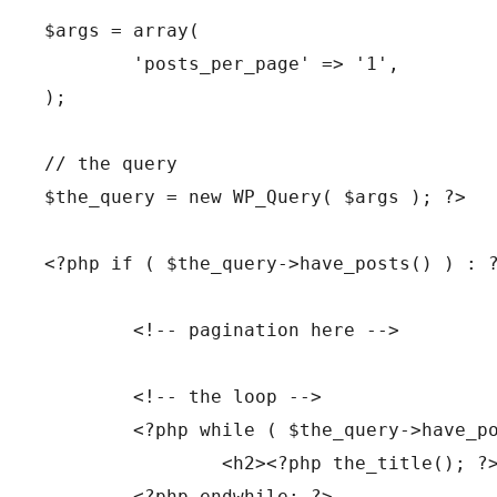
$args = array(

	'posts_per_page' => '1',

);

// the query

$the_query = new WP_Query( $args ); ?>

<?php if ( $the_query->have_posts() ) : ?
	<!-- pagination here -->

	<!-- the loop -->

	<?php while ( $the_query->have_posts() ) : $the_query->the_post(); ?>

		<h2><?php the_title(); ?></h2>

	<?php endwhile; ?>
