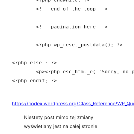
	<!-- end of the loop -->

	<!-- pagination here -->

	<?php wp_reset_postdata(); ?>

<?php else : ?>

	<p><?php esc_html_e( 'Sorry, no posts matched your criteria.' ); ?></p>

<?php endif; ?>

https://codex.wordpress.org/Class_Reference/WP_Qu
Niestety post mimo tej zmiany
wyświetlany jest na całej stronie