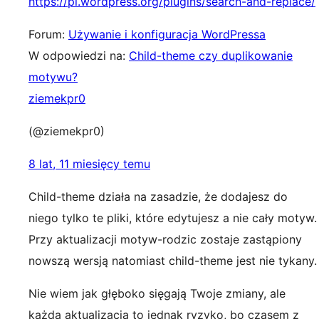
https://pl.wordpress.org/plugins/search-and-replace/
Forum:
Używanie i konfiguracja WordPressa
W odpowiedzi na:
Child-theme czy duplikowanie
motywu?
ziemekpr0
(@ziemekpr0)
8 lat, 11 miesięcy temu
Child-theme działa na zasadzie, że dodajesz do
niego tylko te pliki, które edytujesz a nie cały motyw.
Przy aktualizacji motyw-rodzic zostaje zastąpiony
nowszą wersją natomiast child-theme jest nie tykany.
Nie wiem jak głęboko sięgają Twoje zmiany, ale
każda aktualizacja to jednak ryzyko, bo czasem z