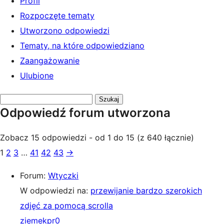
Profil
Rozpoczęte tematy
Utworzono odpowiedzi
Tematy, na które odpowiedziano
Zaangażowanie
Ulubione
Przeszukaj
Odpowiedź forum utworzona
odpowiedzi:
Zobacz 15 odpowiedzi - od 1 do 15 (z 640 łącznie)
1
2
3
…
41
42
43
→
Forum:
Wtyczki
W odpowiedzi na:
przewijanie bardzo szerokich
zdjęć za pomocą scrolla
ziemekpr0