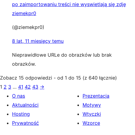
po zaimportowaniu treści nie wyswietlają się zdję
ziemekpr0
(@ziemekpr0)
8 lat, 11 miesięcy temu
Nieprawidłowe URLe do obrazków lub brak
obrazków.
Zobacz 15 odpowiedzi - od 1 do 15 (z 640 łącznie)
1
2
3
…
41
42
43
→
O nas
Prezentacja
Aktualności
Motywy
Hosting
Wtyczki
Prywatność
Wzorce