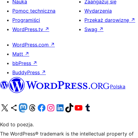
Nauka
Zaangażuj się
Pomoc techniczna
Wydarzenia
Programiści
Przekaż darowiznę
↗
WordPress.tv
↗
Swag
↗
WordPress.com
↗
Matt
↗
bbPress
↗
BuddyPress
↗
Polska
Odwiedź nasze konto X (dawniej Twitter)
Odwiedź nasze konto Bluesky
Odwiedź nasze konto na Mastodoncie
Odwiedź naszego Threadsa
Odwiedź naszego Facebooka
Odwiedź nasze konto na Instagramie
Odwiedź nasze konto na LinkedIn
Odwiedź naszego TikToka
Odwiedź nasz kanał YouTube
Odwiedź naszego Tumblra
Kod to poezja.
The WordPress® trademark is the intellectual property of