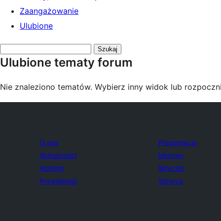
Zaangażowanie
Ulubione
Przeszukaj
Ulubione tematy forum
tematy:
Nie znaleziono tematów. Wybierz inny widok lub rozpoczni
O nas
Prezentacja
Aktualności
Motywy
Hosting
Wtyczki
Prywatność
Wzorce