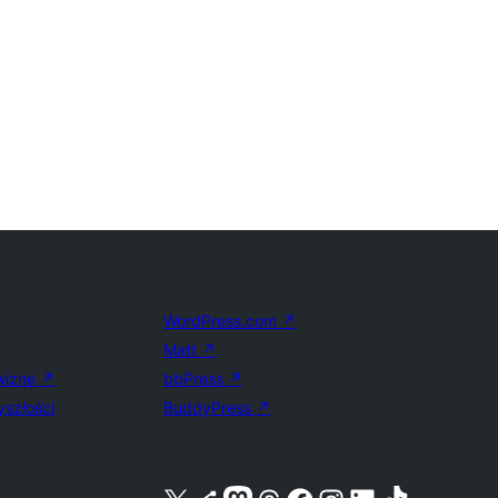
WordPress.com
↗
Matt
↗
wiznę
↗
bbPress
↗
yszłości
BuddyPress
↗