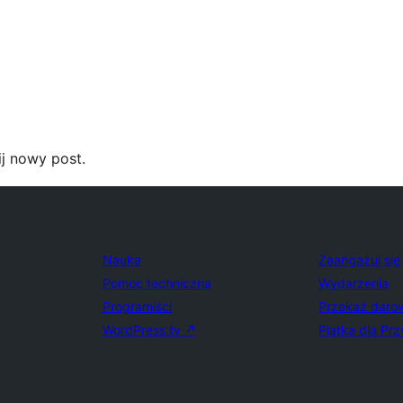
j nowy post.
Nauka
Zaangażuj się
Pomoc techniczna
Wydarzenia
Programiści
Przekaż daro
WordPress.tv
↗
Piątka dla Prz