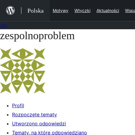
Przejdź
Polska
Motywy
Wtyczki
Aktualności
Wspa
do
treści
Fora
zespolnoproblem
Przejdź
do
treści
Profil
Rozpoczęte tematy
Utworzono odpowiedzi
Tematy, na które odpowiedziano