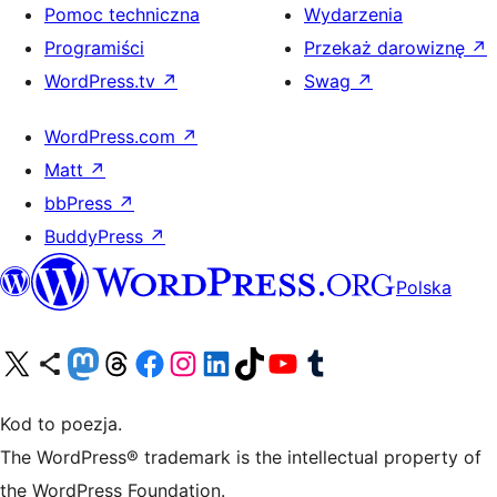
Pomoc techniczna
Wydarzenia
Programiści
Przekaż darowiznę
↗
WordPress.tv
↗
Swag
↗
WordPress.com
↗
Matt
↗
bbPress
↗
BuddyPress
↗
Polska
Odwiedź nasze konto X (dawniej Twitter)
Odwiedź nasze konto Bluesky
Odwiedź nasze konto na Mastodoncie
Odwiedź naszego Threadsa
Odwiedź naszego Facebooka
Odwiedź nasze konto na Instagramie
Odwiedź nasze konto na LinkedIn
Odwiedź naszego TikToka
Odwiedź nasz kanał YouTube
Odwiedź naszego Tumblra
Kod to poezja.
The WordPress® trademark is the intellectual property of
the WordPress Foundation.