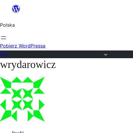
Przejdź
do
Polska
treści
Pobierz WordPressa
Fora
wrydarowicz
Przejdź
do
treści