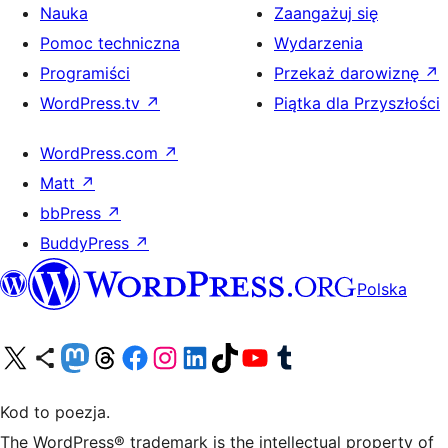
Nauka
Zaangażuj się
Pomoc techniczna
Wydarzenia
Programiści
Przekaż darowiznę
↗
WordPress.tv
↗
Piątka dla Przyszłości
WordPress.com
↗
Matt
↗
bbPress
↗
BuddyPress
↗
Polska
Odwiedź nasze konto X (dawniej Twitter)
Odwiedź nasze konto Bluesky
Odwiedź nasze konto na Mastodoncie
Odwiedź naszego Threadsa
Odwiedź naszego Facebooka
Odwiedź nasze konto na Instagramie
Odwiedź nasze konto na LinkedIn
Odwiedź naszego TikToka
Odwiedź nasz kanał YouTube
Odwiedź naszego Tumblra
Kod to poezja.
The WordPress® trademark is the intellectual property of