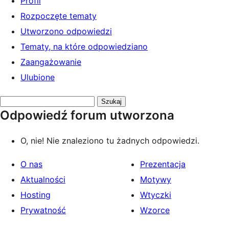
Profil
Rozpoczęte tematy
Utworzono odpowiedzi
Tematy, na które odpowiedziano
Zaangażowanie
Ulubione
Przeszukaj
Odpowiedź forum utworzona
odpowiedzi:
O, nie! Nie znaleziono tu żadnych odpowiedzi.
O nas
Prezentacja
Aktualności
Motywy
Hosting
Wtyczki
Prywatność
Wzorce