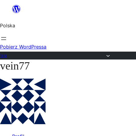
Przejdź
do
Polska
treści
Pobierz WordPressa
Fora
vein77
Przejdź
do
treści