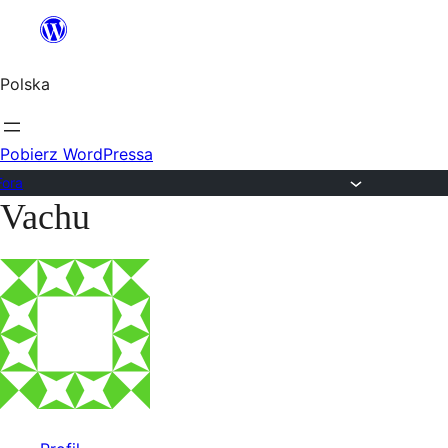
Przejdź
do
Polska
treści
Pobierz WordPressa
Fora
Vachu
Przejdź
do
treści