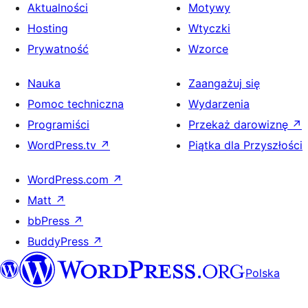
Aktualności
Motywy
Hosting
Wtyczki
Prywatność
Wzorce
Nauka
Zaangażuj się
Pomoc techniczna
Wydarzenia
Programiści
Przekaż darowiznę
↗
WordPress.tv
↗
Piątka dla Przyszłości
WordPress.com
↗
Matt
↗
bbPress
↗
BuddyPress
↗
Polska