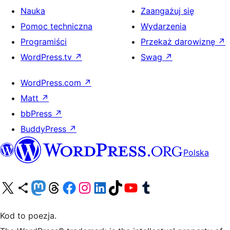
Nauka
Zaangażuj się
Pomoc techniczna
Wydarzenia
Programiści
Przekaż darowiznę
↗
WordPress.tv
↗
Swag
↗
WordPress.com
↗
Matt
↗
bbPress
↗
BuddyPress
↗
Polska
Odwiedź nasze konto X (dawniej Twitter)
Odwiedź nasze konto Bluesky
Odwiedź nasze konto na Mastodoncie
Odwiedź naszego Threadsa
Odwiedź naszego Facebooka
Odwiedź nasze konto na Instagramie
Odwiedź nasze konto na LinkedIn
Odwiedź naszego TikToka
Odwiedź nasz kanał YouTube
Odwiedź naszego Tumblra
Kod to poezja.