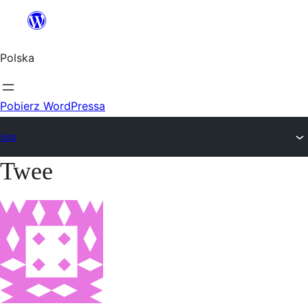
Przejdź
do
Polska
treści
Pobierz WordPressa
Fora
Twee
Przejdź
do
treści