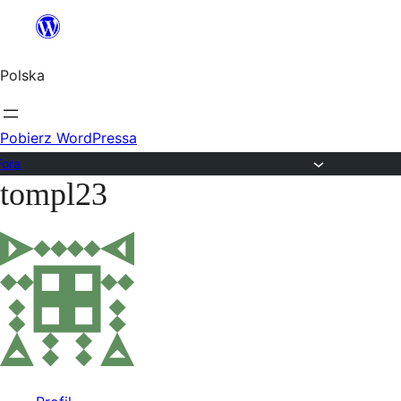
Przejdź
do
Polska
treści
Pobierz WordPressa
Fora
tompl23
Przejdź
do
treści