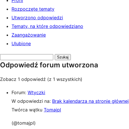
Profil
Rozpoczęte tematy
Utworzono odpowiedzi
Tematy, na które odpowiedziano
Zaangażowanie
Ulubione
Przeszukaj
Odpowiedź forum utworzona
odpowiedzi:
Zobacz 1 odpowiedź (z 1 wszystkich)
Forum:
Wtyczki
W odpowiedzi na:
Brak kalendarza na stronie głównej
Twórca wątku
Tomajpl
(@tomajpl)