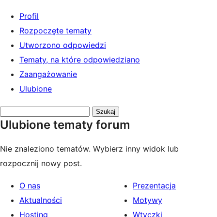
Profil
Rozpoczęte tematy
Utworzono odpowiedzi
Tematy, na które odpowiedziano
Zaangażowanie
Ulubione
Przeszukaj
Ulubione tematy forum
tematy:
Nie znaleziono tematów. Wybierz inny widok lub
rozpocznij nowy post.
O nas
Prezentacja
Aktualności
Motywy
Hosting
Wtyczki