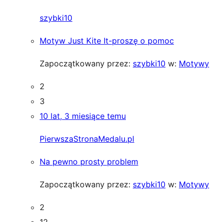
szybki10
Motyw Just Kite It-proszę o pomoc
Zapoczątkowany przez:
szybki10
w:
Motywy
2
3
10 lat, 3 miesiące temu
PierwszaStronaMedalu.pl
Na pewno prosty problem
Zapoczątkowany przez:
szybki10
w:
Motywy
2