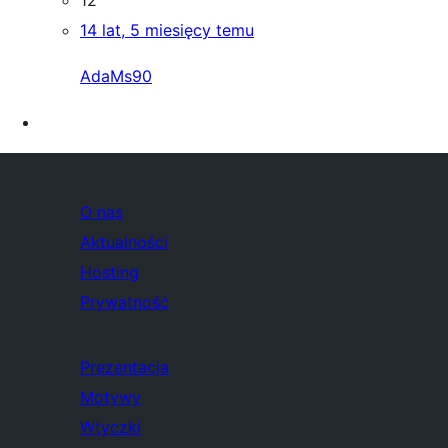
12
14 lat, 5 miesięcy temu
AdaMs90
O nas
Aktualności
Hosting
Prywatność
Prezentacja
Motywy
Wtyczki