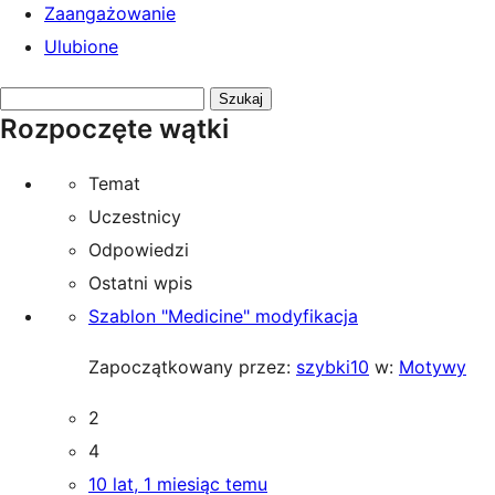
Zaangażowanie
Ulubione
Przeszukaj
Rozpoczęte wątki
tematy:
Temat
Uczestnicy
Odpowiedzi
Ostatni wpis
Szablon "Medicine" modyfikacja
Zapoczątkowany przez:
szybki10
w:
Motywy
2
4
10 lat, 1 miesiąc temu