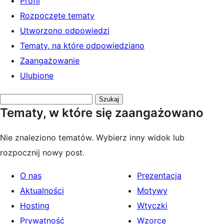
Profil
Rozpoczęte tematy
Utworzono odpowiedzi
Tematy, na które odpowiedziano
Zaangażowanie
Ulubione
Przeszukaj
Tematy, w które się zaangażowano
tematy:
Nie znaleziono tematów. Wybierz inny widok lub
rozpocznij nowy post.
O nas
Prezentacja
Aktualności
Motywy
Hosting
Wtyczki
Prywatność
Wzorce