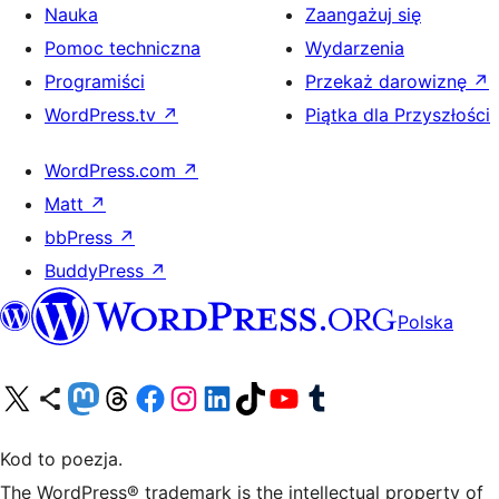
Nauka
Zaangażuj się
Pomoc techniczna
Wydarzenia
Programiści
Przekaż darowiznę
↗
WordPress.tv
↗
Piątka dla Przyszłości
WordPress.com
↗
Matt
↗
bbPress
↗
BuddyPress
↗
Polska
Odwiedź nasze konto X (dawniej Twitter)
Odwiedź nasze konto Bluesky
Odwiedź nasze konto na Mastodoncie
Odwiedź naszego Threadsa
Odwiedź naszego Facebooka
Odwiedź nasze konto na Instagramie
Odwiedź nasze konto na LinkedIn
Odwiedź naszego TikToka
Odwiedź nasz kanał YouTube
Odwiedź naszego Tumblra
Kod to poezja.
The WordPress® trademark is the intellectual property of