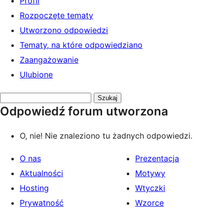
Profil
Rozpoczęte tematy
Utworzono odpowiedzi
Tematy, na które odpowiedziano
Zaangażowanie
Ulubione
Przeszukaj
Odpowiedź forum utworzona
odpowiedzi:
O, nie! Nie znaleziono tu żadnych odpowiedzi.
O nas
Prezentacja
Aktualności
Motywy
Hosting
Wtyczki
Prywatność
Wzorce