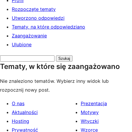
Profil
Rozpoczęte tematy
Utworzono odpowiedzi
Tematy, na które odpowiedziano
Zaangażowanie
Ulubione
Przeszukaj
Tematy, w które się zaangażowano
tematy:
Nie znaleziono tematów. Wybierz inny widok lub
rozpocznij nowy post.
O nas
Prezentacja
Aktualności
Motywy
Hosting
Wtyczki
Prywatność
Wzorce