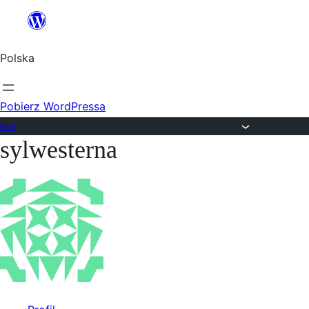
Przejdź
do
Polska
treści
Pobierz WordPressa
Fora
sylwesterna
Przejdź
do
treści