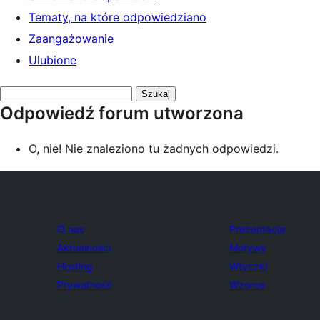
Tematy, na które odpowiedziano
Zaangażowanie
Ulubione
Przeszukaj
Odpowiedź forum utworzona
odpowiedzi:
O, nie! Nie znaleziono tu żadnych odpowiedzi.
O nas
Prezentacja
Aktualności
Motywy
Hosting
Wtyczki
Prywatność
Wzorce