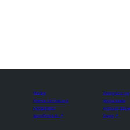
Nauka
Zaangażuj się
Pomoc techniczna
Wydarzenia
Programiści
Przekaż daro
WordPress.tv
↗
Swag
↗