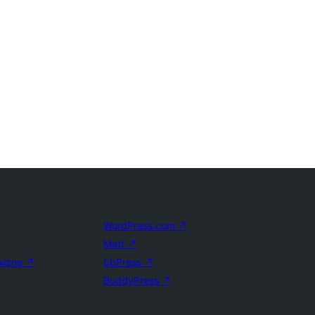
WordPress.com
↗
Matt
↗
wiznę
↗
bbPress
↗
BuddyPress
↗