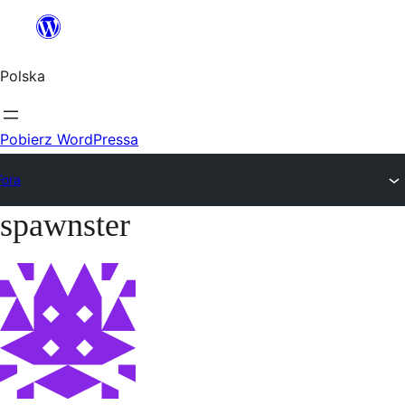
Przejdź
do
Polska
treści
Pobierz WordPressa
Fora
spawnster
Przejdź
do
treści