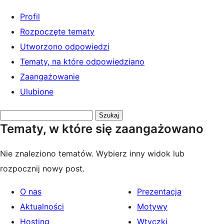
Profil
Rozpoczęte tematy
Utworzono odpowiedzi
Tematy, na które odpowiedziano
Zaangażowanie
Ulubione
Przeszukaj
Tematy, w które się zaangażowano
tematy:
Nie znaleziono tematów. Wybierz inny widok lub
rozpocznij nowy post.
O nas
Prezentacja
Aktualności
Motywy
Hosting
Wtyczki