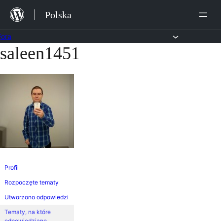
Przejdź
Polska
do
treści
Fora
saleen1451
Przejdź
do
treści
Profil
Rozpoczęte tematy
Utworzono odpowiedzi
Tematy, na które
odpowiedziano