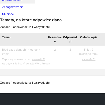
Zaangażowanie
Ulubione
Tematy, na które odpowiedziano
Zobacz 1 odpowiedź (z 1 wszystkich)
Temat
Uczestnic
Odpowied
Ostatni wpis
y
zi
Błąd bazy danych i nieznany
2
2
11 lat, 3
zapis
miesiące temu
Zapoczątkowany przez:
saleen1451
saleen1451
w:
Używanie i konfiguracja WordPressa
Zobacz 1 odpowiedź (z 1 wszystkich)