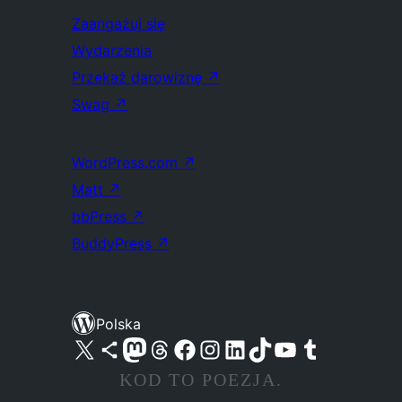
Zaangażuj się
Wydarzenia
Przekaż darowiznę
↗
Swag
↗
WordPress.com
↗
Matt
↗
bbPress
↗
BuddyPress
↗
Polska
Odwiedź nasze konto X (dawniej Twitter)
Odwiedź nasze konto Bluesky
Odwiedź nasze konto na Mastodoncie
Odwiedź naszego Threadsa
Odwiedź naszego Facebooka
Odwiedź nasze konto na Instagramie
Odwiedź nasze konto na LinkedIn
Odwiedź naszego TikToka
Odwiedź nasz kanał YouTube
Odwiedź naszego Tumblra
KOD TO POEZJA.