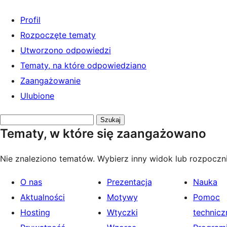
Profil
Rozpoczęte tematy
Utworzono odpowiedzi
Tematy, na które odpowiedziano
Zaangażowanie
Ulubione
Przeszukaj
Tematy, w które się zaangażowano
tematy:
Nie znaleziono tematów. Wybierz inny widok lub rozpoczni
O nas
Prezentacja
Nauka
Aktualności
Motywy
Pomoc
Hosting
Wtyczki
technicz