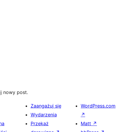
j nowy post.
Zaangażuj się
WordPress.com
Wydarzenia
↗
na
Przekaż
Matt
↗