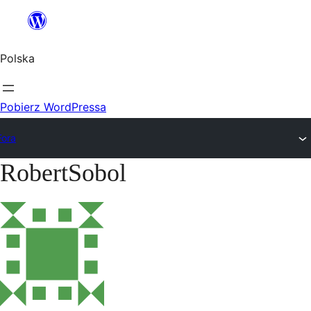
Przejdź
do
Polska
treści
Pobierz WordPressa
Fora
RobertSobol
Przejdź
do
treści