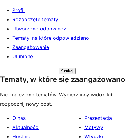
Profil
Rozpoczęte tematy
Utworzono odpowiedzi
Tematy, na które odpowiedziano
Zaangażowanie
Ulubione
Przeszukaj
Tematy, w które się zaangażowano
tematy:
Nie znaleziono tematów. Wybierz inny widok lub
rozpocznij nowy post.
O nas
Prezentacja
Aktualności
Motywy
Hosting
Wtyczki