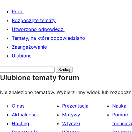
Profil
Rozpoczęte tematy
Utworzono odpowiedzi
Tematy, na które odpowiedziano
Zaangażowanie
Ulubione
Przeszukaj
Ulubione tematy forum
tematy:
Nie znaleziono tematów. Wybierz inny widok lub rozpoczni
O nas
Prezentacja
Nauka
Aktualności
Motywy
Pomoc
Hosting
Wtyczki
technicz