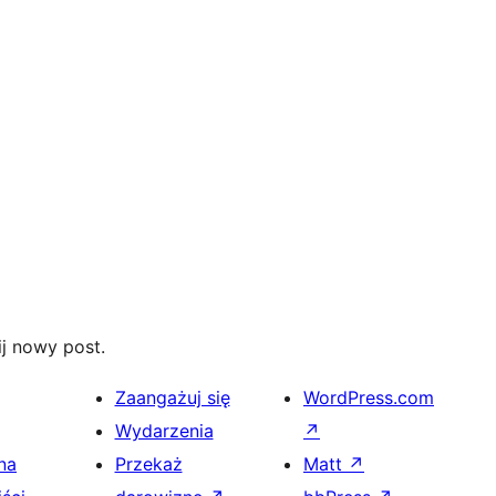
j nowy post.
Zaangażuj się
WordPress.com
Wydarzenia
↗
na
Przekaż
Matt
↗