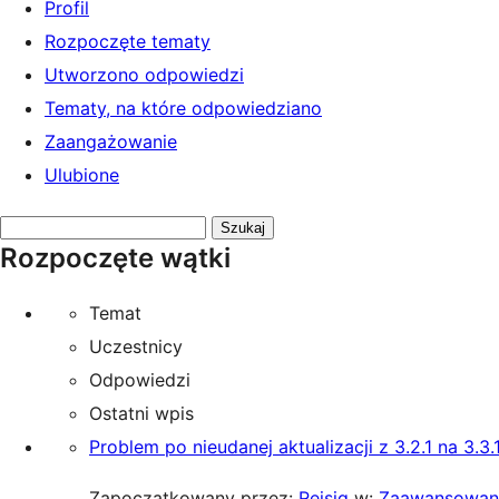
Profil
Rozpoczęte tematy
Utworzono odpowiedzi
Tematy, na które odpowiedziano
Zaangażowanie
Ulubione
Przeszukaj
Rozpoczęte wątki
tematy:
Temat
Uczestnicy
Odpowiedzi
Ostatni wpis
Problem po nieudanej aktualizacji z 3.2.1 na 3.3.
Zapoczątkowany przez:
Reisig
w:
Zaawansowan