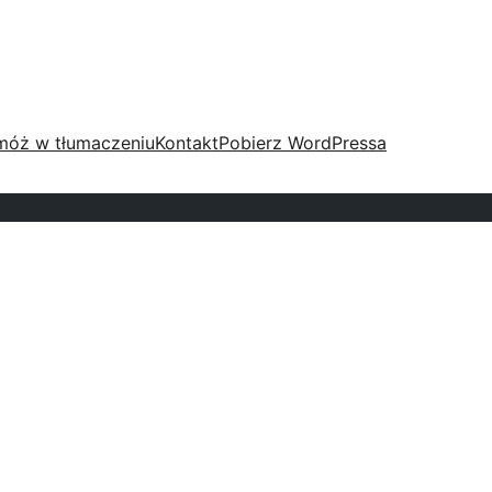
móż w tłumaczeniu
Kontakt
Pobierz WordPressa