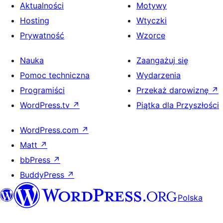
Aktualności
Motywy
Hosting
Wtyczki
Prywatność
Wzorce
Nauka
Zaangażuj się
Pomoc techniczna
Wydarzenia
Programiści
Przekaż darowiznę
↗
WordPress.tv
↗
Piątka dla Przyszłości
WordPress.com
↗
Matt
↗
bbPress
↗
BuddyPress
↗
Polska