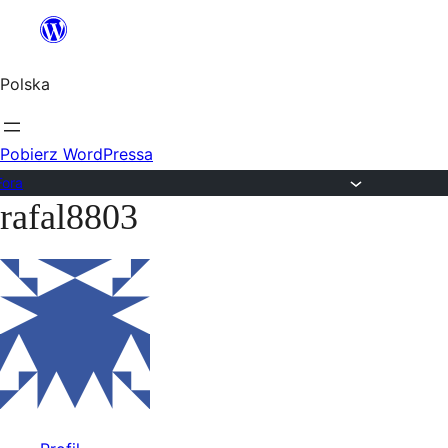
Przejdź
do
Polska
treści
Pobierz WordPressa
Fora
rafal8803
Przejdź
do
treści