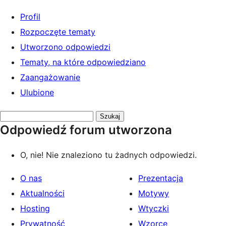
Profil
Rozpoczęte tematy
Utworzono odpowiedzi
Tematy, na które odpowiedziano
Zaangażowanie
Ulubione
Przeszukaj
Odpowiedź forum utworzona
odpowiedzi:
O, nie! Nie znaleziono tu żadnych odpowiedzi.
O nas
Prezentacja
Aktualności
Motywy
Hosting
Wtyczki
Prywatność
Wzorce