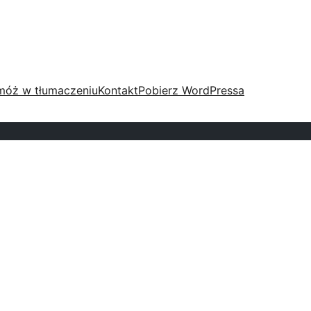
móż w tłumaczeniu
Kontakt
Pobierz WordPressa