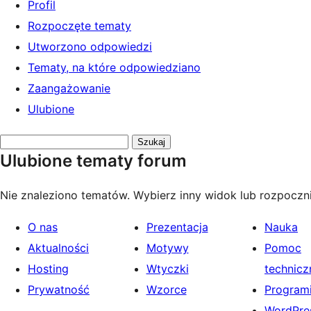
Profil
Rozpoczęte tematy
Utworzono odpowiedzi
Tematy, na które odpowiedziano
Zaangażowanie
Ulubione
Przeszukaj
Ulubione tematy forum
tematy:
Nie znaleziono tematów. Wybierz inny widok lub rozpoczni
O nas
Prezentacja
Nauka
Aktualności
Motywy
Pomoc
Hosting
Wtyczki
technicz
Prywatność
Wzorce
Programi
WordPres