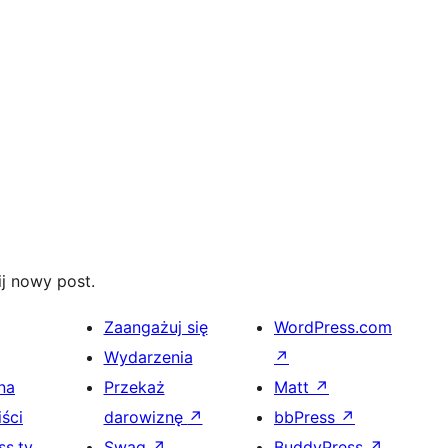
j nowy post.
Zaangażuj się
WordPress.com
Wydarzenia
↗
na
Przekaż
Matt
↗
ści
darowiznę
↗
bbPress
↗
s.tv
Swag
↗
BuddyPress
↗