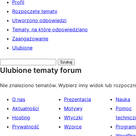
Profil
Rozpoczęte tematy
Utworzono odpowiedzi
Tematy, na które odpowiedziano
Zaangażowanie
Ulubione
Przeszukaj
Ulubione tematy forum
tematy:
Nie znaleziono tematów. Wybierz inny widok lub rozpoczni
O nas
Prezentacja
Nauka
Aktualności
Motywy
Pomoc
Hosting
Wtyczki
technicz
Prywatność
Wzorce
Programi
WordPres