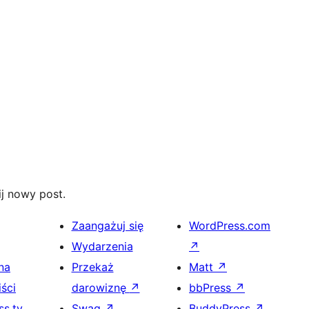
j nowy post.
Zaangażuj się
WordPress.com
Wydarzenia
↗
na
Przekaż
Matt
↗
ści
darowiznę
↗
bbPress
↗
s.tv
Swag
↗
BuddyPress
↗