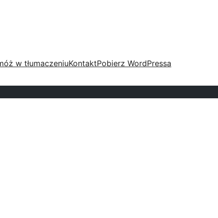
móż w tłumaczeniu
Kontakt
Pobierz WordPressa