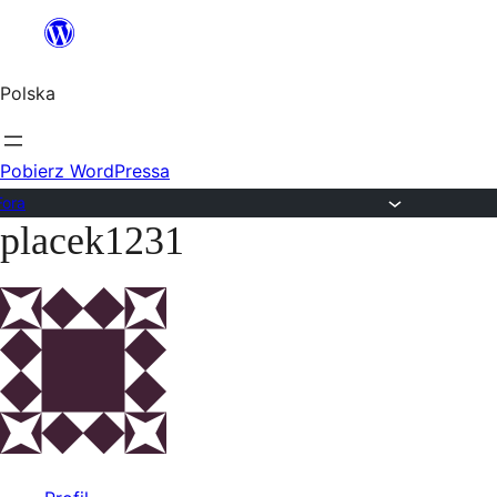
Przejdź
do
Polska
treści
Pobierz WordPressa
Fora
placek1231
Przejdź
do
treści