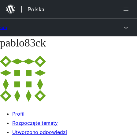
Przejdź
Polska
do
treści
Fora
pablo83ck
Przejdź
do
treści
Profil
Rozpoczęte tematy
Utworzono odpowiedzi