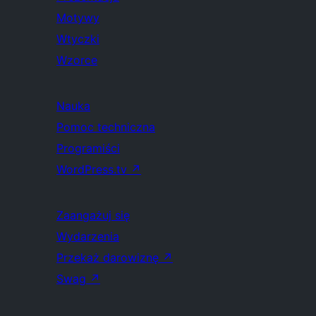
Motywy
Wtyczki
Wzorce
Nauka
Pomoc techniczna
Programiści
WordPress.tv
↗
Zaangażuj się
Wydarzenia
Przekaż darowiznę
↗
Swag
↗