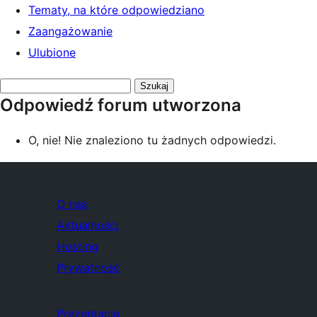
Tematy, na które odpowiedziano
Zaangażowanie
Ulubione
Przeszukaj
Odpowiedź forum utworzona
odpowiedzi:
O, nie! Nie znaleziono tu żadnych odpowiedzi.
O nas
Aktualności
Hosting
Prywatność
Prezentacja