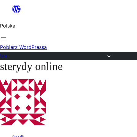
Przejdź
do
Polska
treści
Pobierz WordPressa
Fora
sterydy online
Przejdź
do
treści