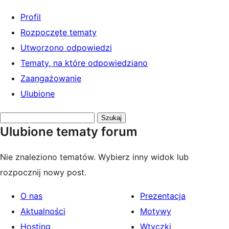
Profil
Rozpoczęte tematy
Utworzono odpowiedzi
Tematy, na które odpowiedziano
Zaangażowanie
Ulubione
Przeszukaj
Ulubione tematy forum
tematy:
Nie znaleziono tematów. Wybierz inny widok lub
rozpocznij nowy post.
O nas
Prezentacja
Aktualności
Motywy
Hosting
Wtyczki