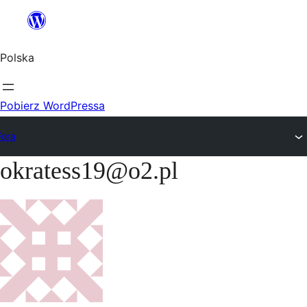
Przejdź
do
Polska
treści
Pobierz WordPressa
Fora
okratess19@o2.pl
Przejdź
do
treści