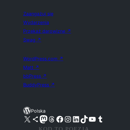
Zaangażuj się
Wydarzenia
Przekaż darowiznę
↗
Swag
↗
WordPress.com
↗
Matt
↗
bbPress
↗
BuddyPress
↗
Polska
Odwiedź nasze konto X (dawniej Twitter)
Odwiedź nasze konto Bluesky
Odwiedź nasze konto na Mastodoncie
Odwiedź naszego Threadsa
Odwiedź naszego Facebooka
Odwiedź nasze konto na Instagramie
Odwiedź nasze konto na LinkedIn
Odwiedź naszego TikToka
Odwiedź nasz kanał YouTube
Odwiedź naszego Tumblra
KOD TO POEZJA.