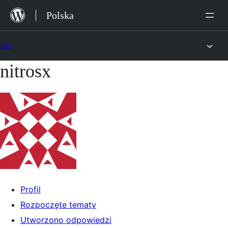
Przejdź
Polska
do
treści
Fora
nitrosx
Przejdź
do
treści
Profil
Rozpoczęte tematy
Utworzono odpowiedzi