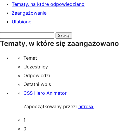
Tematy, na które odpowiedziano
Zaangażowanie
Ulubione
Przeszukaj
Tematy, w które się zaangażowano
tematy:
Temat
Uczestnicy
Odpowiedzi
Ostatni wpis
CSS Hero Animator
Zapoczątkowany przez:
nitrosx
1
0