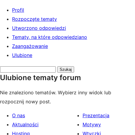
Profil
Rozpoczęte tematy
Utworzono odpowiedzi
Tematy, na które odpowiedziano
Zaangażowanie
Ulubione
Przeszukaj
Ulubione tematy forum
tematy:
Nie znaleziono tematów. Wybierz inny widok lub
rozpocznij nowy post.
O nas
Prezentacja
Aktualności
Motywy
Hosting
Wtyczki