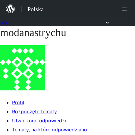
Przejdź
Polska
do
treści
Fora
modanastrychu
Przejdź
do
treści
Profil
Rozpoczęte tematy
Utworzono odpowiedzi
Tematy, na które odpowiedziano