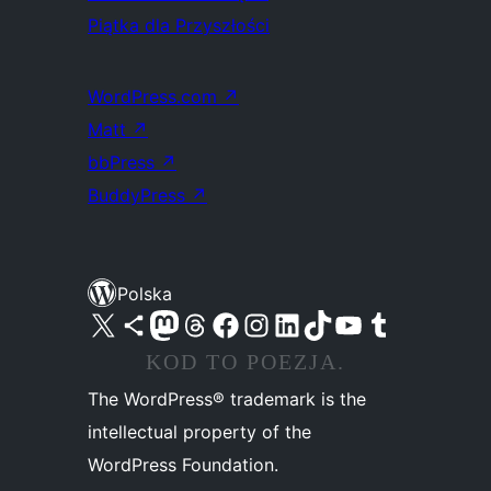
Piątka dla Przyszłości
WordPress.com
↗
Matt
↗
bbPress
↗
BuddyPress
↗
Polska
Odwiedź nasze konto X (dawniej Twitter)
Odwiedź nasze konto Bluesky
Odwiedź nasze konto na Mastodoncie
Odwiedź naszego Threadsa
Odwiedź naszego Facebooka
Odwiedź nasze konto na Instagramie
Odwiedź nasze konto na LinkedIn
Odwiedź naszego TikToka
Odwiedź nasz kanał YouTube
Odwiedź naszego Tumblra
KOD TO POEZJA.
The WordPress® trademark is the
intellectual property of the
WordPress Foundation.