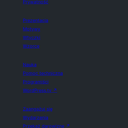
Prywatność
Prezentacja
Motywy
Wtyczki
Wzorce
Nauka
Pomoc techniczna
Programiści
WordPress.tv
↗
Zaangażuj się
Wydarzenia
Przekaż darowiznę
↗