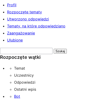
Profil
Rozpoczęte tematy
Utworzono odpowiedzi
Tematy, na które odpowiedziano
Zaangażowanie
Ulubione
Przeszukaj
Rozpoczęte wątki
tematy:
Temat
Uczestnicy
Odpowiedzi
Ostatni wpis
Bot