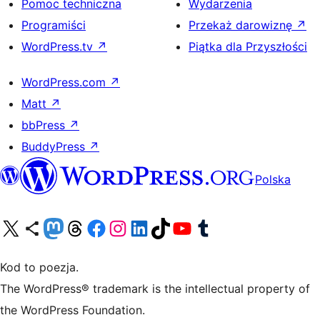
Pomoc techniczna
Wydarzenia
Programiści
Przekaż darowiznę
↗
WordPress.tv
↗
Piątka dla Przyszłości
WordPress.com
↗
Matt
↗
bbPress
↗
BuddyPress
↗
Polska
Odwiedź nasze konto X (dawniej Twitter)
Odwiedź nasze konto Bluesky
Odwiedź nasze konto na Mastodoncie
Odwiedź naszego Threadsa
Odwiedź naszego Facebooka
Odwiedź nasze konto na Instagramie
Odwiedź nasze konto na LinkedIn
Odwiedź naszego TikToka
Odwiedź nasz kanał YouTube
Odwiedź naszego Tumblra
Kod to poezja.
The WordPress® trademark is the intellectual property of
the WordPress Foundation.