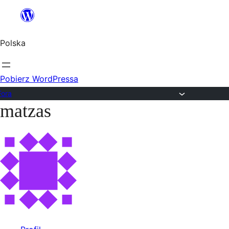
Przejdź
do
Polska
treści
Pobierz WordPressa
Fora
matzas
Przejdź
do
treści