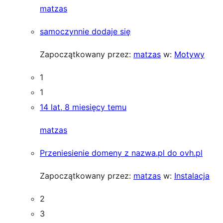
matzas
samoczynnie dodaje się
Zapoczątkowany przez:
matzas
w:
Motywy
1
1
14 lat, 8 miesięcy temu
matzas
Przeniesienie domeny z nazwa.pl do ovh.pl
Zapoczątkowany przez:
matzas
w:
Instalacja
2
3