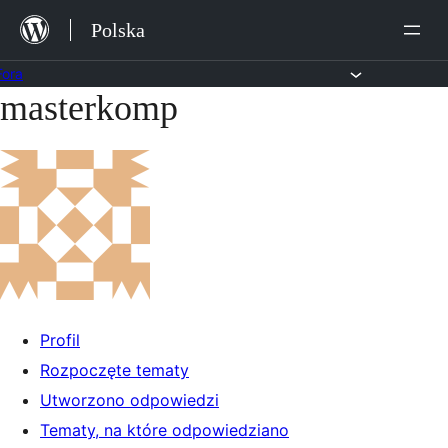
Przejdź
Polska
do
treści
Fora
masterkomp
Przejdź
do
treści
Profil
Rozpoczęte tematy
Utworzono odpowiedzi
Tematy, na które odpowiedziano