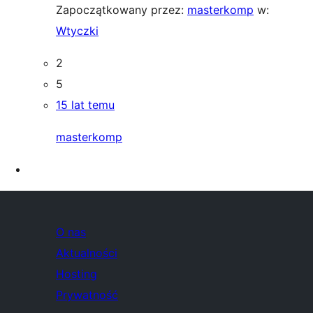
Zapoczątkowany przez:
masterkomp
w:
Wtyczki
2
5
15 lat temu
masterkomp
O nas
Aktualności
Hosting
Prywatność