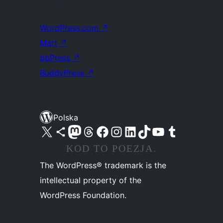
WordPress.com
↗
Matt
↗
bbPress
↗
BuddyPress
↗
Polska
Odwiedź nasze konto X (dawniej Twitter)
Odwiedź nasze konto Bluesky
Odwiedź nasze konto na Mastodoncie
Odwiedź naszego Threadsa
Odwiedź naszego Facebooka
Odwiedź nasze konto na Instagramie
Odwiedź nasze konto na LinkedIn
Odwiedź naszego TikToka
Odwiedź nasz kanał YouTube
Odwiedź naszego Tumblra
KOD TO POEZJA.
The WordPress® trademark is the
intellectual property of the
WordPress Foundation.