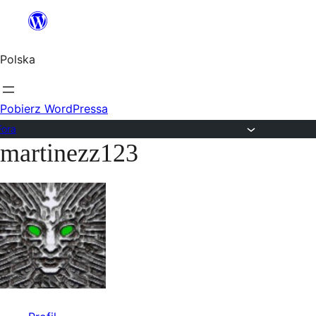
Przejdź
do
Polska
treści
Pobierz WordPressa
Fora
martinezz123
Przejdź
do
treści