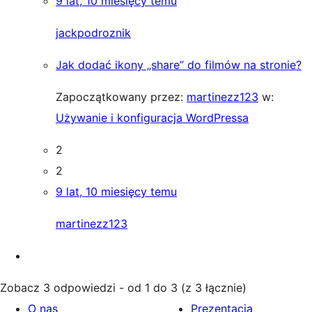
9 lat, 10 miesięcy temu
jackpodroznik
Jak dodać ikony „share” do filmów na stronie?
Zapoczątkowany przez:
martinezz123
w:
Używanie i konfiguracja WordPressa
2
2
9 lat, 10 miesięcy temu
martinezz123
Zobacz 3 odpowiedzi - od 1 do 3 (z 3 łącznie)
O nas
Prezentacja