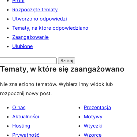
Profil
Rozpoczęte tematy
Utworzono odpowiedzi
Tematy, na które odpowiedziano
Zaangażowanie
Ulubione
Przeszukaj
Tematy, w które się zaangażowano
tematy:
Nie znaleziono tematów. Wybierz inny widok lub
rozpocznij nowy post.
O nas
Prezentacja
Aktualności
Motywy
Hosting
Wtyczki
Prywatność
Wzorce