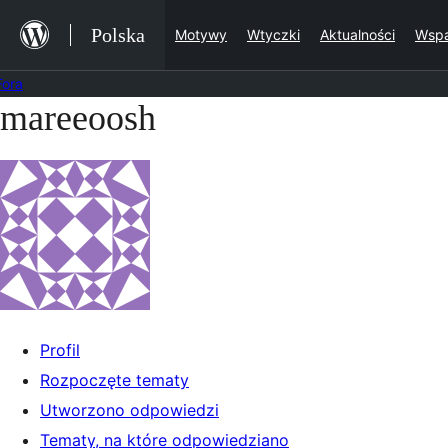
Przejdź
Polska
Motywy
Wtyczki
Aktualności
Wspa
do
treści
Fora
mareeoosh
Przejdź
do
treści
Profil
Rozpoczęte tematy
Utworzono odpowiedzi
Tematy, na które odpowiedziano