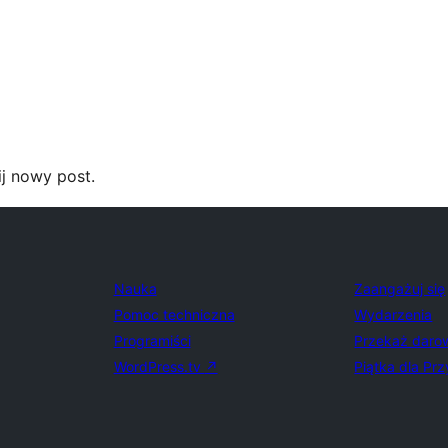
j nowy post.
Nauka
Zaangażuj się
Pomoc techniczna
Wydarzenia
Programiści
Przekaż daro
WordPress.tv
↗
Piątka dla Prz