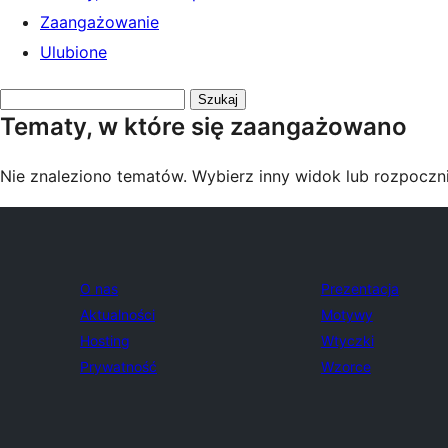
Zaangażowanie
Ulubione
Przeszukaj
Tematy, w które się zaangażowano
tematy:
Nie znaleziono tematów. Wybierz inny widok lub rozpoczni
O nas
Prezentacja
Aktualności
Motywy
Hosting
Wtyczki
Prywatność
Wzorce