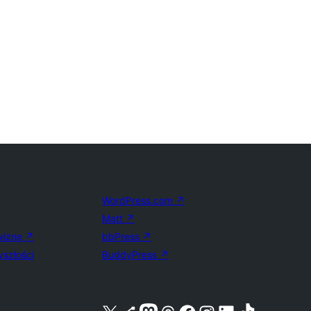
WordPress.com
↗
Matt
↗
wiznę
↗
bbPress
↗
yszłości
BuddyPress
↗