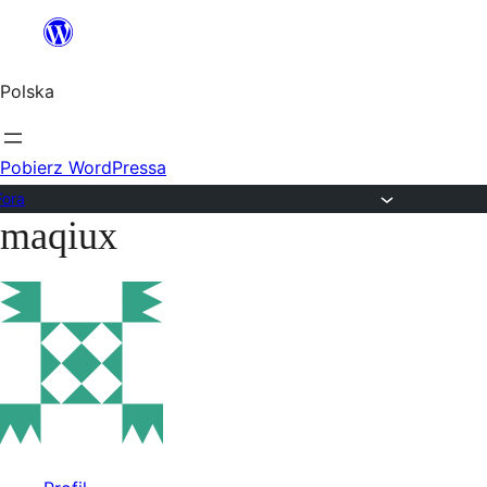
Przejdź
do
Polska
treści
Pobierz WordPressa
Fora
maqiux
Przejdź
do
treści