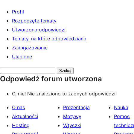
Profil
Rozpoczęte tematy
Utworzono odpowiedzi
Tematy, na które odpowiedziano
Zaangażowanie
Ulubione
Przeszukaj
Odpowiedź forum utworzona
odpowiedzi:
O, nie! Nie znaleziono tu żadnych odpowiedzi.
O nas
Prezentacja
Nauka
Aktualności
Motywy
Pomoc
Hosting
Wtyczki
technicz