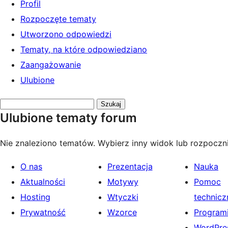
Profil
Rozpoczęte tematy
Utworzono odpowiedzi
Tematy, na które odpowiedziano
Zaangażowanie
Ulubione
Przeszukaj
Ulubione tematy forum
tematy:
Nie znaleziono tematów. Wybierz inny widok lub rozpoczni
O nas
Prezentacja
Nauka
Aktualności
Motywy
Pomoc
Hosting
Wtyczki
technicz
Prywatność
Wzorce
Programi
WordPres