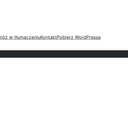
móż w tłumaczeniu
Kontakt
Pobierz WordPressa