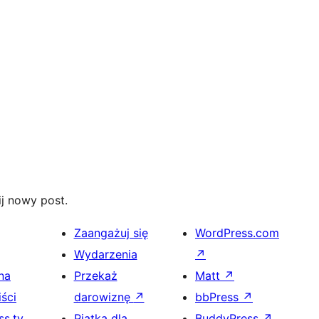
j nowy post.
Zaangażuj się
WordPress.com
Wydarzenia
↗
na
Przekaż
Matt
↗
ści
darowiznę
↗
bbPress
↗
s.tv
Piątka dla
BuddyPress
↗