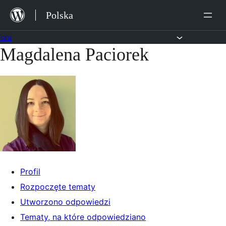
Przejdź
Polska
do
treści
Fora
Magdalena Paciorek
Przejdź
do
treści
Profil
Rozpoczęte tematy
Utworzono odpowiedzi
Tematy, na które odpowiedziano