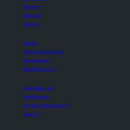
Motywy
Wtyczki
Wzorce
Nauka
Pomoc techniczna
Programiści
WordPress.tv
↗
Zaangażuj się
Wydarzenia
Przekaż darowiznę
↗
Swag
↗