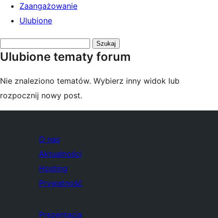
Zaangażowanie
Ulubione
Przeszukaj
Ulubione tematy forum
tematy:
Nie znaleziono tematów. Wybierz inny widok lub
rozpocznij nowy post.
O nas
Aktualności
Hosting
Prywatność
Prezentacja