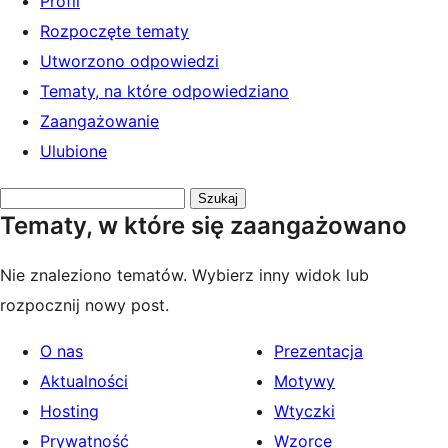
Profil
Rozpoczęte tematy
Utworzono odpowiedzi
Tematy, na które odpowiedziano
Zaangażowanie
Ulubione
Przeszukaj
Tematy, w które się zaangażowano
tematy:
Nie znaleziono tematów. Wybierz inny widok lub
rozpocznij nowy post.
O nas
Prezentacja
Aktualności
Motywy
Hosting
Wtyczki
Prywatność
Wzorce