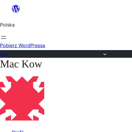
Przejdź
do
Polska
treści
Pobierz WordPressa
Fora
Mac Kow
Przejdź
do
treści