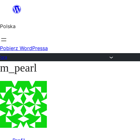
Przejdź
do
Polska
treści
Pobierz WordPressa
Fora
m_pearl
Przejdź
do
treści