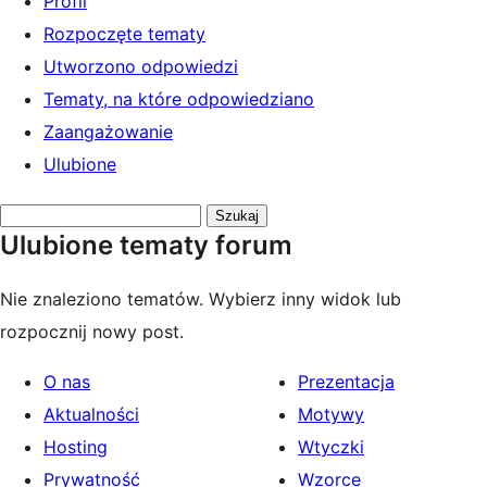
Profil
Rozpoczęte tematy
Utworzono odpowiedzi
Tematy, na które odpowiedziano
Zaangażowanie
Ulubione
Przeszukaj
Ulubione tematy forum
tematy:
Nie znaleziono tematów. Wybierz inny widok lub
rozpocznij nowy post.
O nas
Prezentacja
Aktualności
Motywy
Hosting
Wtyczki
Prywatność
Wzorce