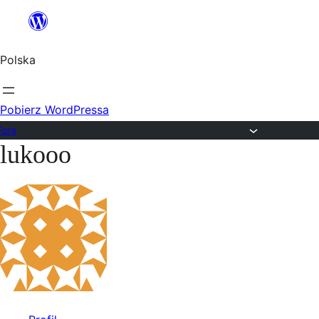
Przejdź
do
Polska
treści
Pobierz WordPressa
Fora
lukooo
Przejdź
do
treści