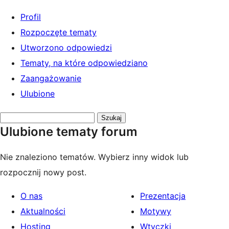
Profil
Rozpoczęte tematy
Utworzono odpowiedzi
Tematy, na które odpowiedziano
Zaangażowanie
Ulubione
Przeszukaj
Ulubione tematy forum
tematy:
Nie znaleziono tematów. Wybierz inny widok lub
rozpocznij nowy post.
O nas
Prezentacja
Aktualności
Motywy
Hosting
Wtyczki